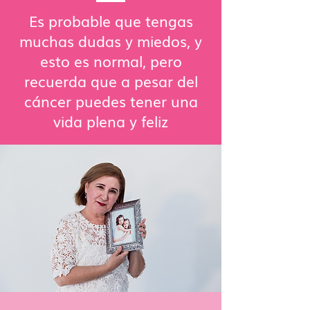
Es probable que tengas
muchas dudas y miedos, y
esto es normal, pero
recuerda que a pesar del
cáncer puedes tener una
vida plena y feliz